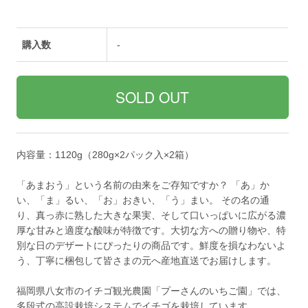
購入数
-
内容量：1120g（280g×2パック入×2箱）
「あまおう」という名前の由来をご存知ですか？ 「あ」か
い、「ま」るい、「お」おきい、「う」まい。 その名の通
り、真っ赤に熟した大きな果実、そして口いっぱいに広がる濃
厚な甘みと適度な酸味が特徴です。大切な方への贈り物や、特
別な日のデザートにぴったりの商品です。鮮度を損なわないよ
う、丁寧に梱包して皆さまの元へ産地直送でお届けします。
福岡県八女市のイチゴ観光農園「プーさんのいちご園」では、
多段式の高設栽培システムでイチゴを栽培しています。