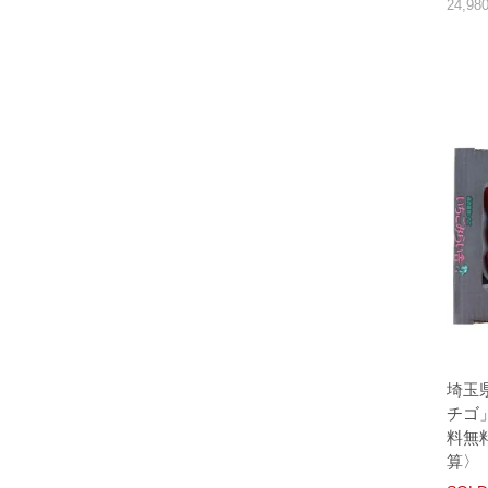
24,9
埼玉
チゴ」
料無
算〉