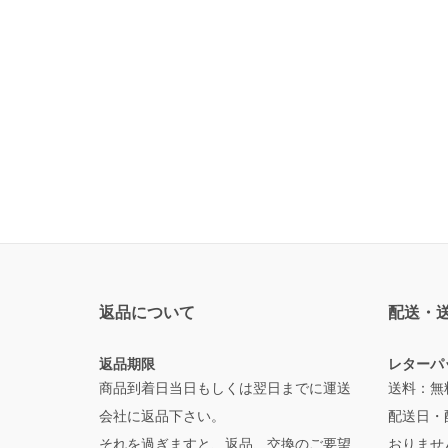
返品について
配送・
返品期限
レターパ
商品到着日当日もしくは翌日までに運送
送料：無
会社に返品下さい。
配送日・
それを過ぎますと、返品、交換のご要望
おりませ