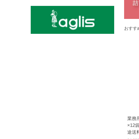
おすす
業務
×1
途送